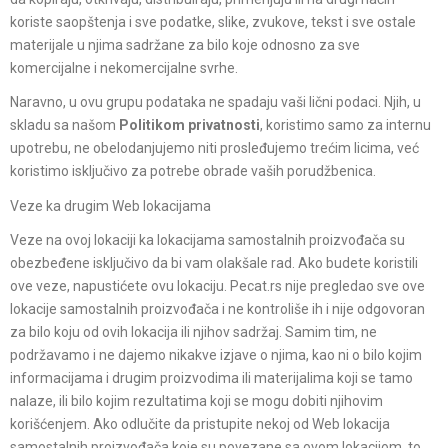
koriste saopštenja i sve podatke, slike, zvukove, tekst i sve ostale
materijale u njima sadržane za bilo koje odnosno za sve
komercijalne i nekomercijalne svrhe.
Naravno, u ovu grupu podataka ne spadaju vaši lični podaci. Njih, u
skladu sa našom
Politikom privatnosti
, koristimo samo za internu
upotrebu, ne obelodanjujemo niti prosleđujemo trećim licima, već
koristimo isključivo za potrebe obrade vaših porudžbenica.
Veze ka drugim Web lokacijama
Veze na ovoj lokaciji ka lokacijama samostalnih proizvođača su
obezbeđene isključivo da bi vam olakšale rad. Ako budete koristili
ove veze, napustićete ovu lokaciju. Pecat.rs nije pregledao sve ove
lokacije samostalnih proizvođača i ne kontroliše ih i nije odgovoran
za bilo koju od ovih lokacija ili njihov sadržaj. Samim tim, ne
podržavamo i ne dajemo nikakve izjave o njima, kao ni o bilo kojim
informacijama i drugim proizvodima ili materijalima koji se tamo
nalaze, ili bilo kojim rezultatima koji se mogu dobiti njihovim
korišćenjem. Ako odlučite da pristupite nekoj od Web lokacija
samostalnih proizvođača koje su povezane sa ovom lokacijom, to