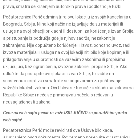
prava, smatra se kršenjem autorskih prava i podložno je tužbi.
Pečatoreznica Perić administrira ovu lokaciju iz svojih kancelarija u
Beogradu, Srbija. Ni na koji način ne izjavljuje da su materijali ili
usluge na ovoj lokaciji prikladni ili dostupni za korišćenje izvan Srbije,
a pristupanje iz područja gde je njihov sadržaj nezakonit je
zabranjeno. Nije dopušteno korišćenje ili izvoz, odnosno uvoz, radi
izvoza materijala ili usluga na ovoj lokaciji niti bilo koje kopiranje ili
prilagođavanje u suprotnosti sa važećim zakonima ili propisima
uključujući, bez ograničenja, izvozne zakone i propise Srbije. Ako
odlučite da pristupite ovoj lokaciji izvan Srbije, to radite na
sopstvenu inicijativu i smatrate se odgovornim za poštovanje
važećih lokalnih zakona. Ovi Uslovi se tumače u skladu sa zakonima
Republike Srbije i neće se primenjivati načela o rešavanju
neusaglašenosti zakona.
Cene na web sajtu pecat.rs važe ISKLJUČIVO za porudžbine preko
web sajta!
Pečatoreznica Perić može revidirati ove Uslove bilo kada,
ažuriranjem ovog dokumenta. Povremeno posećujte ovu stranicu