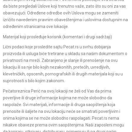
da biste pregledali Uslove koji trenutno važe, zato što su oni za vas
obavezujući. Određene odredbe ovih Uslova mogu se zameniti
izričito navedenim pravnim obaveštenjima i uslovima dostupnim na
određenim stranicama ove lokacije.
Materijal koji prosleđuje korisnik (komentari i drugi sadržaji)
Lični podaci koje prosledite sajtu Pecat.rs u svrhu dobijanja
proizvoda ili usluga biće tretirane u skladu sa našim dokumentom o
privatnosti na mreži. Zabranjeno je slanje ili prenošenje na ovu
lokaciju ili sa nje bilo kojih nezakonitih, pretećih, uvredljivih,
klevetničkih, opscenih, pornografskih ili drugih materijala koji su u
suprotnosti s bilo kojim zakonom.
Pečatoreznica Perić na ovoj lokaciji ne želi od Vas da prima
poverljive ili druge informacije kojima ne može slobodno da
raspolaže. Svi materijali, informacije ili druga saopštenja koja
prenosite ili šaljete na ovu lokaciju neće se smatrati poverljivim i
onima kojima se ne može slobodno raspolagati. Pecat.rs nema
nikakve obaveze prema ovim saopštenjima. Naši zaposleni mogu
da kopiraju, otkrivaju, distribuiraju, primenjuju ili na drugi način