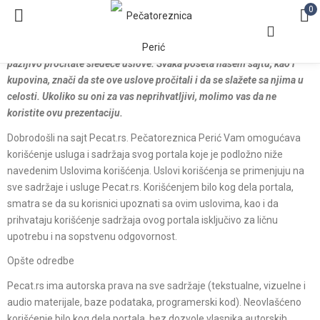
0
Poštovani korisnici, molimo vas da pre korišćenja naših usluga,
pažljivo pročitate sledeće uslove. Svaka poseta našem sajtu, kao i
kupovina, znači da ste ove uslove pročitali i da se slažete sa njima u
celosti. Ukoliko su oni za vas neprihvatljivi, molimo vas da ne
koristite ovu prezentaciju.
Dobrodošli na sajt Pecat.rs. Pečatoreznica Perić Vam omogućava
korišćenje usluga i sadržaja svog portala koje je podložno niže
navedenim Uslovima korišćenja. Uslovi korišćenja se primenjuju na
sve sadržaje i usluge Pecat.rs. Korišćenjem bilo kog dela portala,
smatra se da su korisnici upoznati sa ovim uslovima, kao i da
prihvataju korišćenje sadržaja ovog portala isključivo za ličnu
upotrebu i na sopstvenu odgovornost.
Opšte odredbe
Pecat.rs ima autorska prava na sve sadržaje (tekstualne, vizuelne i
audio materijale, baze podataka, programerski kod). Neovlašćeno
korišćenje bilo kog dela portala, bez dozvole vlasnika autorskih