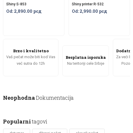
Shiny S-853
Shiny printer R-532
Od:
2,890.00
рсд
Od:
2,990.00
рсд
Brzo i kvalitetno
Dodatni
Vaš pečat može biti kod Vas
Besplatna isporuka
Za veći br
već sutra do 12h
Na teritoriji cele Srbije
Pozovi
Neophodna
Dokumentacija
Popularni
tagovi