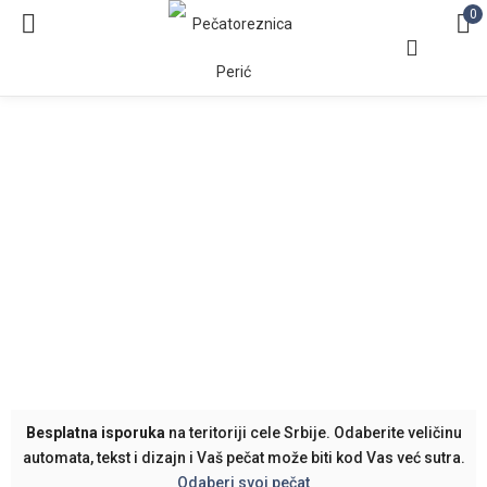
0
Besplatna isporuka
na teritoriji cele Srbije. Odaberite veličinu
automata, tekst i dizajn i Vaš pečat može biti kod Vas već sutra.
Odaberi svoj pečat